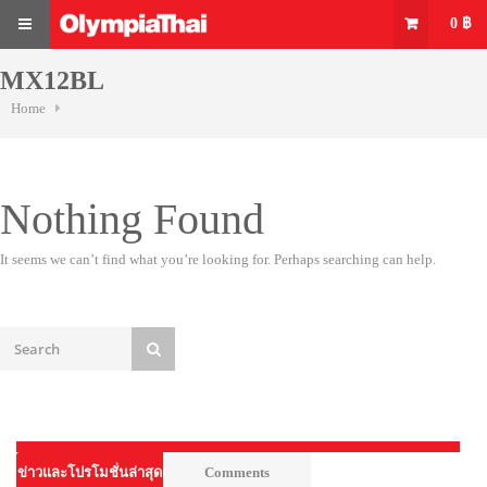
Skip
0
฿
to
content
MENU
MX12BL
Home
Nothing Found
It seems we can’t find what you’re looking for. Perhaps searching can help.
ข่าวและโปรโมชั่นล่าสุด
Comments